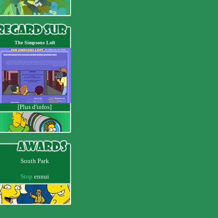
The Simpsons Loft
[Plus d'infos]
South Park
Stop
ennui