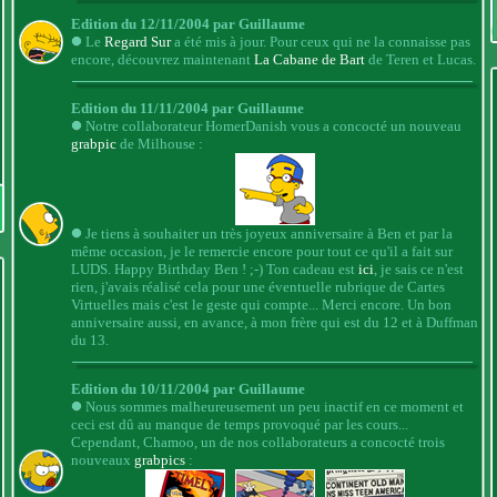
Edition du 12/11/2004 par Guillaume
Le
Regard Sur
a été mis à jour. Pour ceux qui ne la connaisse pas
encore, découvrez maintenant
La Cabane de Bart
de Teren et Lucas.
Edition du 11/11/2004 par Guillaume
Notre collaborateur HomerDanish vous a concocté un nouveau
grabpic
de Milhouse :
Je tiens à souhaiter un très joyeux anniversaire à Ben et par la
même occasion, je le remercie encore pour tout ce qu'il a fait sur
LUDS. Happy Birthday Ben ! ;-) Ton cadeau est
ici
, je sais ce n'est
rien, j'avais réalisé cela pour une éventuelle rubrique de Cartes
Virtuelles mais c'est le geste qui compte... Merci encore. Un bon
anniversaire aussi, en avance, à mon frère qui est du 12 et à Duffman
du 13.
Edition du 10/11/2004 par Guillaume
Nous sommes malheureusement un peu inactif en ce moment et
ceci est dû au manque de temps provoqué par les cours...
Cependant, Chamoo, un de nos collaborateurs a concocté trois
nouveaux
grabpics
: