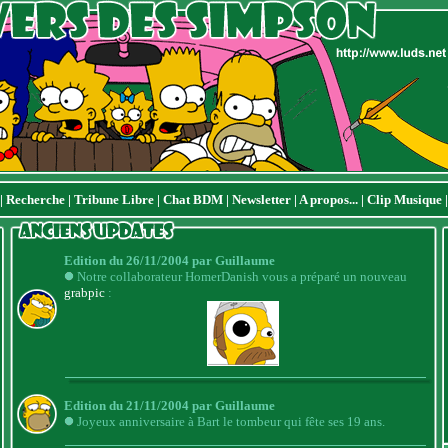
|
Recherche
|
Tribune Libre
|
Chat BDM
|
Newsletter
|
A propos...
|
Clip Musique
Edition du 26/11/2004 par Guillaume
Notre collaborateur HomerDanish vous a préparé un nouveau
grabpic
:
Edition du 21/11/2004 par Guillaume
Joyeux anniversaire à Bart le tombeur qui fête ses 19 ans.