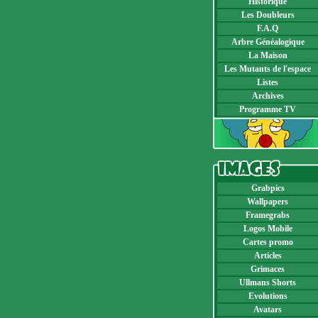
Historique
Les Doubleurs
F.A.Q
Arbre Généalogique
La Maison
Les Mutants de l'espace
Listes
Archives
Programme TV
Grabpics
Wallpapers
Framegrabs
Logos Mobile
Cartes promo
Articles
Grimaces
Ullmans Shorts
Evolutions
Avatars