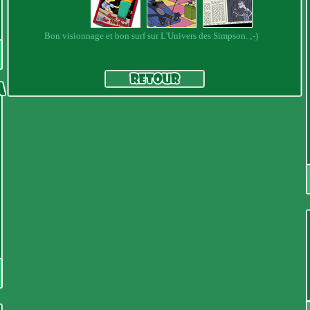
Bon visionnage et bon surf sur L'Univers des Simpson. ;-)