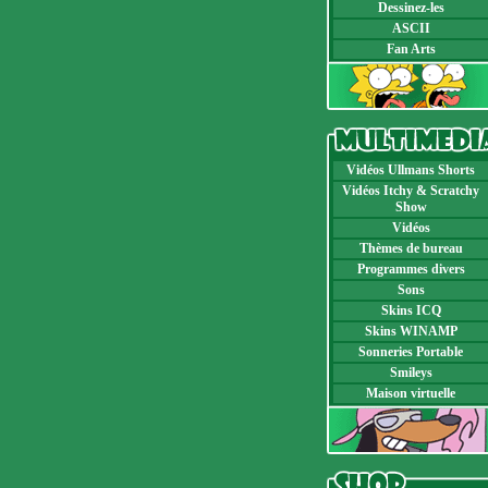
Dessinez-les
ASCII
Fan Arts
Vidéos Ullmans Shorts
Vidéos Itchy & Scratchy
Show
Vidéos
Thèmes de bureau
Programmes divers
Sons
Skins ICQ
Skins WINAMP
Sonneries Portable
Smileys
Maison virtuelle