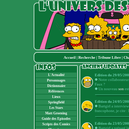
Accueil
|
Recherche
|
Tribune Libre
|
Ch
L'Actualité
Edition du 29/05/200
Notre collaborateur
Personnages
Faux ?
Dictionnaire
Un nouveau
son
est
Références
Lieux
Edition du 24/05/200
Springfield
Bartgirl a intervie
Les Stars
francophone, je cite :
Matt Groening
Guide des Episodes
Edition du 23/05/200
Scripts des Comics
Bartgirl a préparé l