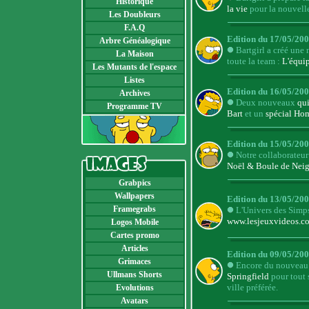
Historique
la vie
pour la nouvell
Les Doubleurs
F.A.Q
Edition du 17/05/200
Arbre Généalogique
Bartgirl a créé une 
La Maison
toute la team :
L'équi
Les Mutants de l'espace
Listes
Edition du 16/05/200
Archives
Deux nouveaux
qu
Programme TV
Bart
et un
spécial Ho
Edition du 15/05/200
Notre collaborateur 
Noël & Boule de Neig
Grabpics
Wallpapers
Edition du 13/05/200
Framegrabs
L'Univers des Simps
www.lesjeuxvideos.c
Logos Mobile
Cartes promo
Articles
Edition du 09/05/200
Grimaces
Encore du nouveau p
Ullmans Shorts
Springfield
pour tout s
ville préférée.
Evolutions
Avatars