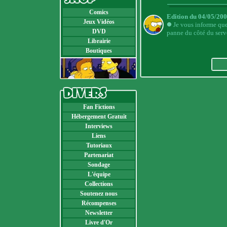
Comics
Edition du 04/05/200
Jeux Vidéos
Je vous informe qu
DVD
panne du côté du serv
Librairie
Boutiques
Fan Fictions
Hébergement Gratuit
Interviews
Liens
Tutoriaux
Partenariat
Sondage
L'équipe
Collections
Soutenez nous
Récompenses
Newsletter
Livre d'Or