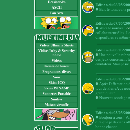
Dessinez-les
Edition du 08/05/200
ASCII
Bart le tombeur a p
Fan Arts
Edition du 07/05/200
Voici le nouveau
c
collaborateur Alex. Le
disponibles au même e
Vidéos Ullmans Shorts
Edition du 06/05/20
Vidéos Itchy & Scratchy
Une nouvelle rubriqu
Show
des jeux concernant l
Vidéos
émulateur. Mais je ne 
Thèmes de bureau
Programmes divers
Sons
Edition du 06/05/200
Skins ICQ
Après l'affectation 
Skins WINAMP
tour de PierreA de no
grabpiqueur.
Sonneries Portable
Nouveau sondage mi
Smileys
Maison virtuelle
Edition du 05/05/20
Bonjour à tous ! Vo
dire que je deviens o
bonne chance.