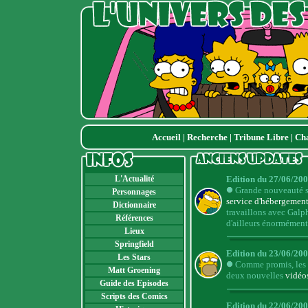
Accueil
|
Recherche
|
Tribune Libre
|
Ch
L'Actualité
Edition du 27/06/200
Grande nouveauté s
Personnages
service d'hébergemen
Dictionnaire
travaillons avec Galp
Références
d'ailleurs énormément 
Lieux
Springfield
Edition du 23/06/200
Les Stars
Comme promis, les mi
Matt Groening
deux nouvelles
vidéo
Guide des Episodes
Scripts des Comics
Edition du 22/06/200