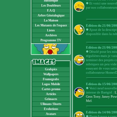
Historique
Et voici une nouve
Les Doubleurs
par nos collaborateur
F.A.Q
Arbre Généalogique
La Maison
Les Mutants de l'espace
Edition du 21/06/20
Ajout de la descript
Listes
disponible dans la ru
Archives
Programme TV
Edition du 21/06/200
Désolé pour les mis
régulières mais je vai
terminer des projets 
rubriques un peu vide 
essayant de vous satisf
Grabpics
collaborateur HomerD
Wallpapers
Framegrabs
Edition du 15/06/200
Logos Mobile
Voici neuf nouvelle
Cartes promo
intense de Bartgirl :
L
Articles
Gros Tony
,
Janey Pow
Grimaces
Mel
.
Ullmans Shorts
Evolutions
Edition du 14/06/20
Avatars
PierreA nous a con