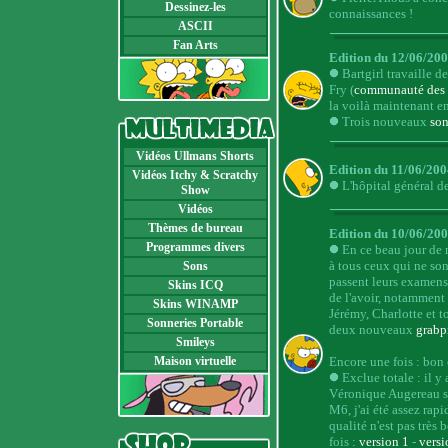
Dessinez-les
connaissances !
ASCII
Fan Arts
Edition du 12/06/200
Bartgirl travaille d
Fry (
communauté des T
la voilà maintenant en
Trois nouveaux
son
Vidéos Ullmans Shorts
Edition du 11/06/200
Vidéos Itchy & Scratchy
L'hôpital général de
Show
Vidéos
Thèmes de bureau
Edition du 10/06/200
Programmes divers
En ce beau jour de m
à tous ceux qui ne son
Sons
passent leurs examens 
Skins ICQ
de l'avoir, notamment 
Skins WINAMP
Jérémy, Charlotte et to
Sonneries Portable
deux nouveaux
grabp
Smileys
Maison virtuelle
Encore une fois : bon 
Exclue totale : il y
Véronique Augereau so
M6, j'ai été assez rapi
qualité n'est pas très 
fois :
version 1
-
versi