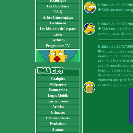
Historique
Edition du 28/07/200
Les Doubleurs
Voilà un nouveau
g
F.A.Q
Arbre Généalogique
La Maison
Edition du 28/07/200
Voici ma première 
Les Mutants de l'espace
co-webmaster de ce sit
Listes
Archives
Programme TV
Edition du 25/07/20
Nous sommes vraimen
moins en moins fréque
occupé à l'extérieur 
avec de nombreuses new
bonjour à Alisa, c'est
lui dédie cette mise à 
Grabpics
vraiment que je le fa
Wallpapers
et un wallpaper par Pi
Framegrabs
Logos Mobile
Cartes promo
Articles
Grimaces
Ullmans Shorts
Evolutions
Avatars