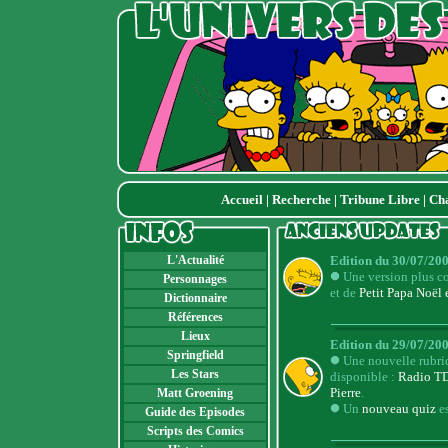
Accueil
|
Recherche
|
Tribune Libre
|
Ch
L'Actualité
Edition du 30/07/200
Une version plus c
Personnages
et de
Petit Papa Noël 
Dictionnaire
Références
Lieux
Edition du 29/07/200
Springfield
Une nouvelle rubriqu
Les Stars
disponible :
Radio T
Pierre
.
Matt Groening
Un
nouveau quiz
es
Guide des Episodes
Scripts des Comics