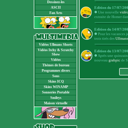
Dessinez-les
ASCII
Edition du 17/07/20
Une nouvelle
vidé
Fan Arts
extraite de
Homer dans
Edition du 14/07/20
Pour les vacances 
trois tirés des
Ullmans
Vidéos Ullmans Shorts
Vidéos Itchy & Scratchy
Edition du 13/07/20
Show
Après une quinzaine
Vidéos
nouveau
grabpic
de S
Thèmes de bureau
Programmes divers
Sons
Skins ICQ
Skins WINAMP
Sonneries Portable
Smileys
Maison virtuelle