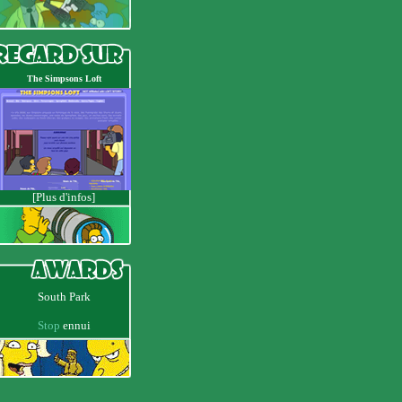
The Simpsons Loft
[Plus d'infos]
South Park
Stop
ennui