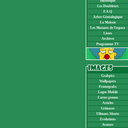
Historique
Les Doubleurs
F.A.Q
Arbre Généalogique
La Maison
Les Mutants de l'espace
Listes
Archives
Programme TV
Grabpics
Wallpapers
Framegrabs
Logos Mobile
Cartes promo
Articles
Grimaces
Ullmans Shorts
Evolutions
Avatars