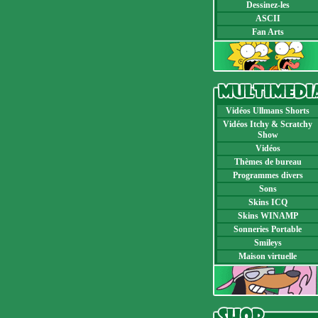
Dessinez-les
ASCII
Fan Arts
Vidéos Ullmans Shorts
Vidéos Itchy & Scratchy
Show
Vidéos
Thèmes de bureau
Programmes divers
Sons
Skins ICQ
Skins WINAMP
Sonneries Portable
Smileys
Maison virtuelle