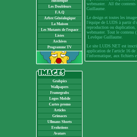
Historique
webmaster. All the contents 
Les Doubleurs
Guillaume.
F.A.Q
Le design et toutes les images
Arbre Généalogique
l'équipe de LUDS à partir d'
La Maison
reproduction ou duplication, 
Les Mutants de l'espace
webmaster. Tout le contenu (
Listes
Levêque Guillaume.
Archives
Le site LUDS.NET est inscrit
Programme TV
application de l'article 16 de
l'informatique, aux fichiers e
Grabpics
Wallpapers
Framegrabs
Logos Mobile
Cartes promo
Articles
Grimaces
Ullmans Shorts
Evolutions
Avatars