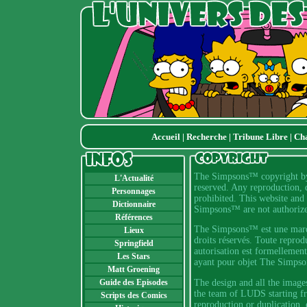
Accueil
|
Recherche
|
Tribune Libre
|
Ch
The Simpsons™ copyright by 
L'Actualité
reserved. Any reproduction, d
Personnages
prohibited. This website and 
Dictionnaire
Simpsons™ are not authoriz
Références
The Simpsons™ est une marqu
Lieux
droits réservés. Toute reprod
Springfield
autorisation est formellement
Les Stars
ayant pour objet The Simpso
Matt Groening
The design and all the image
Guide des Episodes
the team of LUDS starting fr
Scripts des Comics
reproduction or duplication, 