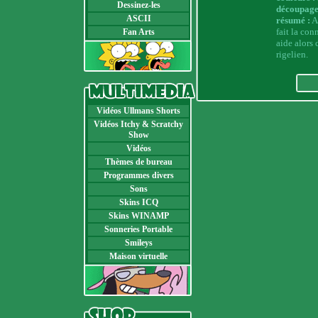
Dessinez-les
découpage
ASCII
résumé :
Ap
fait la con
Fan Arts
aide alors 
rigelien.
Vidéos Ullmans Shorts
Vidéos Itchy & Scratchy
Show
Vidéos
Thèmes de bureau
Programmes divers
Sons
Skins ICQ
Skins WINAMP
Sonneries Portable
Smileys
Maison virtuelle