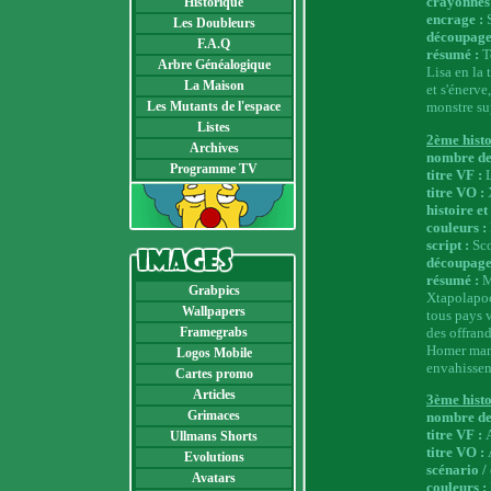
crayonnés
Historique
encrage :
S
Les Doubleurs
découpage
F.A.Q
résumé :
T
Arbre Généalogique
Lisa en la 
La Maison
et s'énerve
Les Mutants de l'espace
monstre su
Listes
2ème histo
Archives
nombre de
Programme TV
titre VF :
titre VO :
histoire et
couleurs :
script :
Sco
découpage
résumé :
M
Grabpics
Xtapolapoce
Wallpapers
tous pays v
des offrand
Framegrabs
Homer mang
Logos Mobile
envahissen
Cartes promo
Articles
3ème histo
Grimaces
nombre de
titre VF :
Ullmans Shorts
titre VO :
Evolutions
scénario /
Avatars
couleurs :