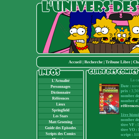
Accueil
|
Recherche
|
Tribune Libre
|
Ch
La ca
L'Actualité
Date :
nov
Personnages
prix :
3,50 
Dictionnaire
nombre de
Références
nombre d'h
Lieux
références
Springfield
1ère histo
Les Stars
nombre de
Matt Groening
titre VF :
Guide des Episodes
titre VO :
Scripts des Comics
script :
Ji